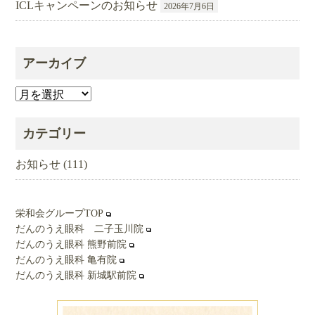
ICLキャンペーンのお知らせ
2026年7月6日
アーカイブ
ア
ー
カ
カテゴリー
イ
ブ
お知らせ
(111)
栄和会グループTOP
だんのうえ眼科 二子玉川院
だんのうえ眼科 熊野前院
だんのうえ眼科 亀有院
だんのうえ眼科 新城駅前院