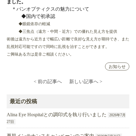
ました。
＊パンオプティクスの魅力について
◆国内で初承認
◆眼鏡依存の軽減
◆三焦点（遠方・中間・近方）での優れた見え方を提供
術後は遠方から近方まで幅広い距離で良好な見え方が期待でき、また
乱視対応可能ですので同時に乱視を治すことができます。
ご興味ある方は是非ご相談ください。
お知らせ
< 前の記事へ
新しい記事へ >
最近の投稿
Alina Eye Hospitalとの調印式を執り行いました
2026年7月
27日
夏肌メンテナンスキャンペーンのご案内